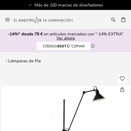
Más de 100 marcas de diseñadores
Ir
al
CAR
contenido
-14%* desde 79 €
en artículos marcados con “-14% EXTRA”
Ver ahora
CÓDIGO:
BEST
COPIAR
Lámparas de Pie
Saltar
al
final
de
la
galería
de
imágenes