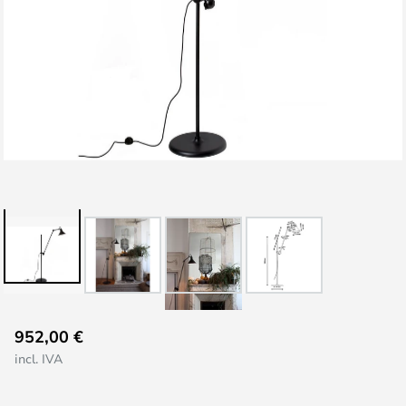
Saltar
952,00 €
al
incl. IVA
comienzo
de