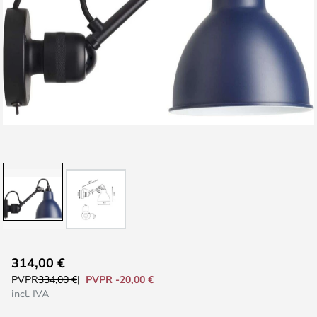
Saltar
314,00 €
al
PVPR -20,00 €
PVPR
334,00 €
comienzo
incl. IVA
de