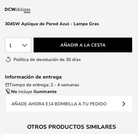
la
galería
de
304SW Aplique de Pared Azul - Lampe Gras
imágenes
1
AÑADIR A LA CESTA
Política de devolución de 30 días
Información de entrega
Tiempo de entrega: 2 - 4 semanas
No
incluye
iluminante
AÑADE AHORA E14 BOMBILLA A TU PEDIDO
OTROS PRODUCTOS SIMILARES