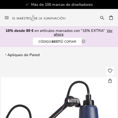
Más de 100 marcas de diseñadores
Ir
al
CAR
contenido
16% desde 89 €
en artículos marcados con “16% EXTRA”
Ver
ahora
CÓDIGO:
BEST
COPIAR
Apliques de Pared
Saltar
al
final
de
la
galería
de
imágenes