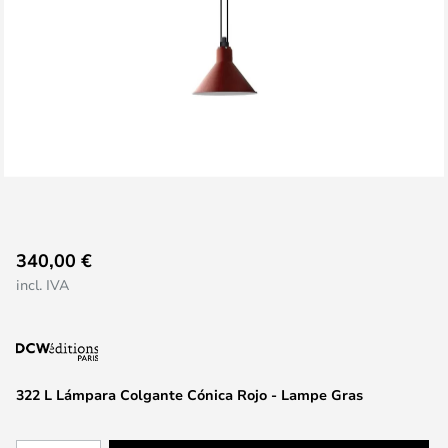
Saltar
340,00 €
al
incl. IVA
comienzo
de
la
galería
de
322 L Lámpara Colgante Cónica Rojo - Lampe Gras
imágenes