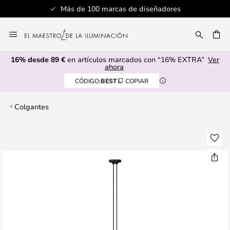
Más de 100 marcas de diseñadores
Ir
al
CAR
contenido
16% desde 89 €
en artículos marcados con “16% EXTRA”
Ver
ahora
CÓDIGO:
BEST
COPIAR
Colgantes
Saltar
al
final
de
la
galería
de
imágenes