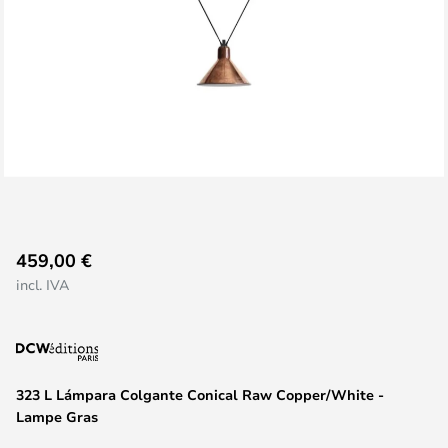
Saltar
459,00 €
al
incl. IVA
comienzo
de
la
galería
de
323 L Lámpara Colgante Conical Raw Copper/White -
imágenes
Lampe Gras