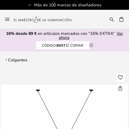
Más de 100 marcas de diseñadores
Ir
al
CAR
contenido
16% desde 89 €
en artículos marcados con “16% EXTRA”
Ver
ahora
CÓDIGO:
BEST
COPIAR
Colgantes
Saltar
al
final
de
la
galería
de
imágenes