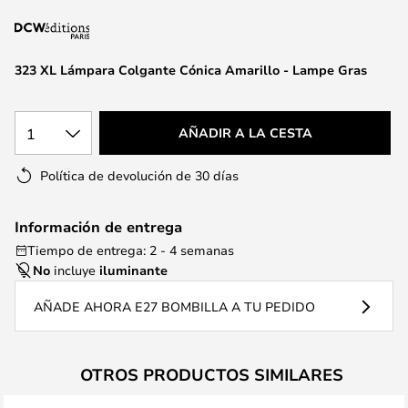
la
galería
de
323 XL Lámpara Colgante Cónica Amarillo - Lampe Gras
imágenes
1
AÑADIR A LA CESTA
Política de devolución de 30 días
Información de entrega
Tiempo de entrega: 2 - 4 semanas
No
incluye
iluminante
AÑADE AHORA E27 BOMBILLA A TU PEDIDO
OTROS PRODUCTOS SIMILARES