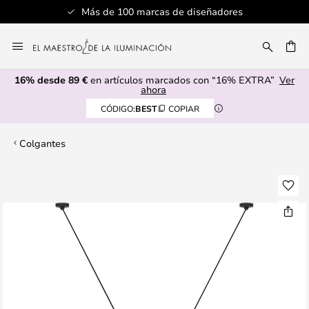
Más de 100 marcas de diseñadores
Ir
al
CAR
contenido
16% desde 89 €
en artículos marcados con “16% EXTRA”
Ver
ahora
CÓDIGO:
BEST
COPIAR
Colgantes
Saltar
al
final
de
la
galería
de
imágenes