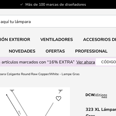
Más de 100 marcas de diseñadores
a
IÓN EXTERIOR
VENTILADORES
ACCESORIOS D
NOVEDADES
OFERTAS
PROFESSIONAL
 artículos marcados con “16% EXTRA”
Ver ahora
CÓDIGO
para Colgante Round Raw Copper/White - Lampe Gras
323 XL Lámpar
Gras