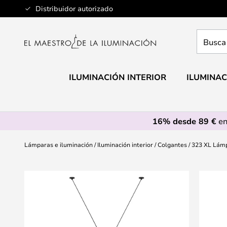
Ir
Distribuidor autorizado
al
contenido
Busca
aquí
tu
lámpar
ILUMINACIÓN INTERIOR
ILUMINAC
16% desde 89 €
en
Lámparas e iluminación
Iluminación interior
Colgantes
323 XL Lám
Saltar
al
final
de