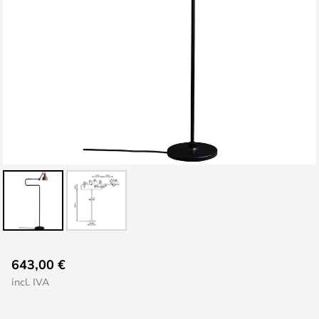
Saltar
643,00 €
al
incl. IVA
comienzo
de