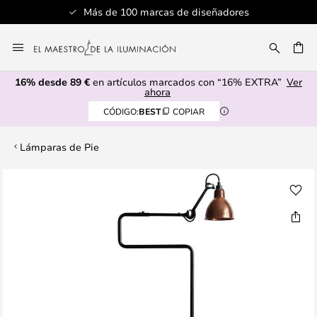
Más de 100 marcas de diseñadores
Ir
al
CAR
contenido
16% desde 89 €
en artículos marcados con “16% EXTRA”
Ver
ahora
CÓDIGO:
BEST
COPIAR
Lámparas de Pie
Saltar
al
final
de
la
galería
de
imágenes