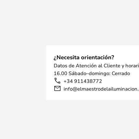
crear una expresión de diseño únic
personas.
¿Necesita orientación?
Datos de Atención al Cliente y horar
16.00 Sábado–domingo: Cerrado
+34 911438772
info@elmaestrodelailuminacion.