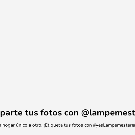
mpara que mejor se adapte a tus
extraordinariamente tanto en la
ugares al mismo tiempo con sus
 da un brillo uniforme y establece
pantalla y los enchufes de la
 adicionalmente con imanes,
mplazo de las bombillas.
rciona la misma iluminación de
a de lámpara blanca satinada
cta para iluminar una cena íntima
les de verano. La batería dura
mo, donde dura hasta 6,5 horas a
ma cilíndrica, ambos hechos en
parte tus fotos con @lampemest
ega una sensación lujosa y
combinar varios de estos
 un hogar único a otro. ¡Etiqueta tus fotos con #yesLampemestere
ción, bares o en el pasillo para