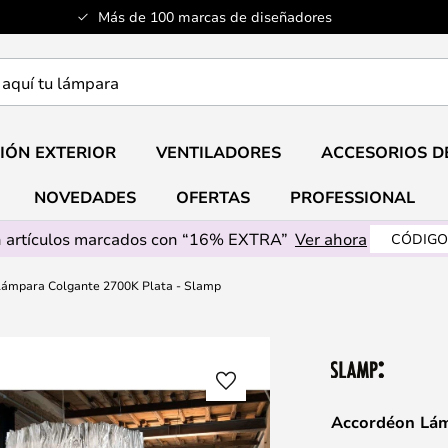
Más de 100 marcas de diseñadores
a
IÓN EXTERIOR
VENTILADORES
ACCESORIOS D
NOVEDADES
OFERTAS
PROFESSIONAL
 artículos marcados con “16% EXTRA”
Ver ahora
CÓDIGO
ámpara Colgante 2700K Plata - Slamp
Accordéon Lám