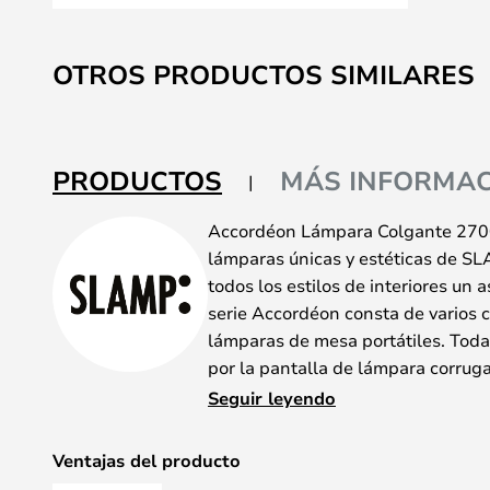
Saltar
al
OTROS PRODUCTOS SIMILARES
comienzo
de
la
galería
PRODUCTOS
MÁS INFORMAC
de
imágenes
Accordéon Lámpara Colgante 2700K
lámparas únicas y estéticas de SL
todos los estilos de interiores un
serie Accordéon consta de varios 
lámparas de mesa portátiles. Toda
por la pantalla de lámpara corrug
Cristalflex© o Goldflex©, que car
Seguir leyendo
lámparas de la serie están hecha
dar una luz específica, haciendo 
Ventajas del producto
Las lámparas también vienen en di