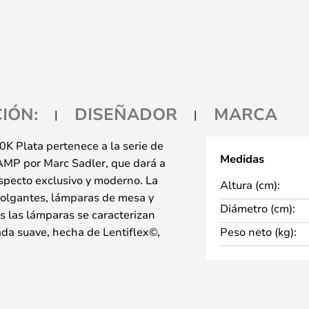
IÓN:
DISEÑADOR
MARCA
 Plata pertenece a la serie de
Medidas
AMP por Marc Sadler, que dará a
 aspecto exclusivo y moderno. La
Altura (cm):
colgantes, lámparas de mesa y
Diámetro (cm):
s las lámparas se caracterizan
ada suave, hecha de Lentiflex©,
Peso neto (kg):
acteriza a SLAMP. Todas las
s a mano y hechas a medida para
que cada lámpara sea más única.
ferentes colores, por lo que