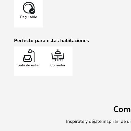
puedes obtener exactamente la lá
necesidades y tu estilo.
Regulable
La lámpara de mesa puede brillar 
base, en la pantalla o en ambos l
dos interruptores de luz, lo que le
Perfecto para estas habitaciones
un ambiente cálido y acogedor. La 
lámpara de mesa están equipados
para facilitar la limpieza y el ree
La lámpara de mesa portátil propo
Sala de estar
Comedor
360 grados a través de su pantall
transparente, lo que la hace perfe
en la terraza en una noche de fina
hasta 60 horas con un brillo míni
máxima intensidad.
El colgante vertical tiene una for
Com
Lentiflex© y Goldflex©, lo que agr
exclusiva a la habitación. Puedes 
Inspírate y déjate inspirar, de
colgantes juntos en áreas de recep