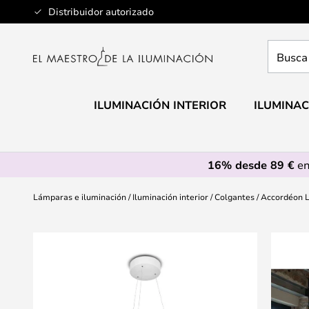
Ir
Distribuidor autorizado
al
contenido
Busca
aquí
tu
lámpar
ILUMINACIÓN INTERIOR
ILUMINAC
16% desde 89 €
en
Lámparas e iluminación
Iluminación interior
Colgantes
Accordéon L
Saltar
al
final
de