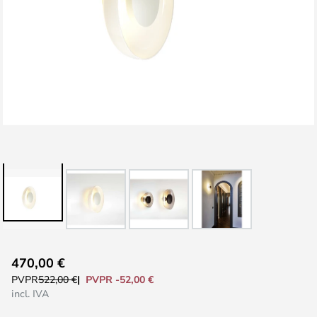
Saltar
470,00 €
al
PVPR -52,00 €
PVPR
522,00 €
comienzo
incl. IVA
de