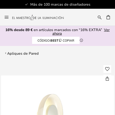
Más de 100 marcas de diseñadores
Ir
al
CAR
contenido
16% desde 89 €
en artículos marcados con “16% EXTRA”
Ver
ahora
CÓDIGO:
BEST
COPIAR
Apliques de Pared
Saltar
al
final
de
la
galería
de
imágenes