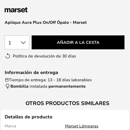
la
galería
de
Aplique Aura Plus On/Off Ópalo - Marset
imágenes
1
AÑADIR A LA CESTA
Política de devolución de 30 días
Información de entrega
Tiempo de entrega: 13 - 18 días laborables
Bombilla
instalada
permanentemente
OTROS PRODUCTOS SIMILARES
Detalles de producto
Marca
Marset Lámparas