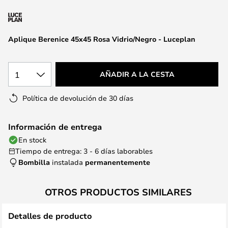
la
galería
de
Aplique Berenice 45x45 Rosa Vidrio/Negro - Luceplan
imágenes
1
AÑADIR A LA CESTA
Política de devolución de 30 días
Información de entrega
En stock
Tiempo de entrega: 3 - 6 días laborables
Bombilla
instalada
permanentemente
OTROS PRODUCTOS SIMILARES
Detalles de producto