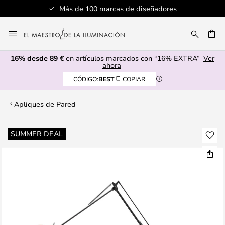
Más de 100 marcas de diseñadores
Ir
al
CAR
contenido
16% desde 89 €
en artículos marcados con “16% EXTRA”
Ver
ahora
CÓDIGO:
BEST
COPIAR
Apliques de Pared
Saltar
SUMMER DEAL
al
final
de
la
galería
de
imágenes