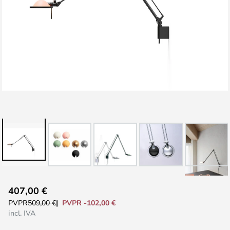
Saltar
407,00 €
al
PVPR -102,00 €
PVPR
509,00 €
comienzo
incl. IVA
de