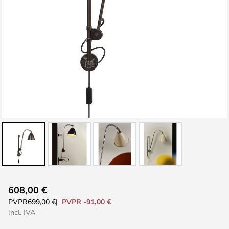
Saltar
608,00 €
al
PVPR -91,00 €
PVPR
699,00 €
comienzo
incl. IVA
de