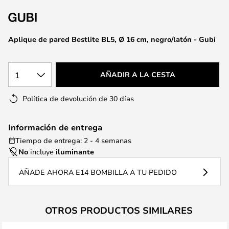
la
galería
de
Aplique de pared Bestlite BL5, Ø 16 cm, negro/latón - Gubi
imágenes
1
AÑADIR A LA CESTA
Política de devolución de 30 días
Información de entrega
Tiempo de entrega: 2 - 4 semanas
No
incluye
iluminante
AÑADE AHORA E14 BOMBILLA A TU PEDIDO
OTROS PRODUCTOS SIMILARES