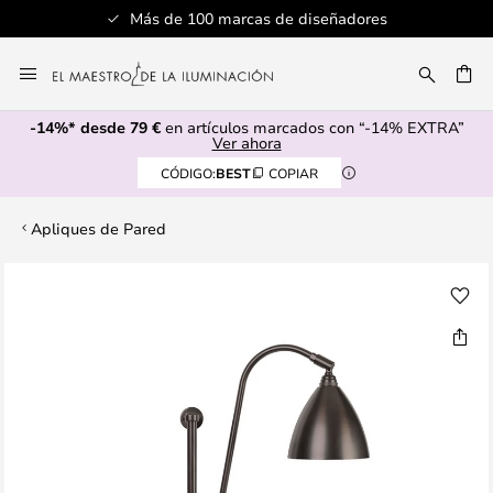
Más de 100 marcas de diseñadores
Ir
al
CAR
contenido
-14%* desde 79 €
en artículos marcados con “-14% EXTRA”
Ver ahora
CÓDIGO:
BEST
COPIAR
Apliques de Pared
Saltar
al
final
de
la
galería
de
imágenes