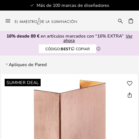
Más de 100 marcas de diseñadores
Ir
al
CAR
contenido
16% desde 89 €
en artículos marcados con “16% EXTRA”
Ver
ahora
CÓDIGO:
BEST
COPIAR
Apliques de Pared
Saltar
SUMMER DEAL
al
final
de
la
galería
de
imágenes