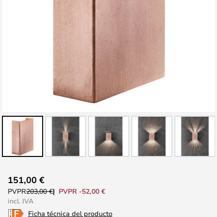
Saltar
151,00 €
al
PVPR -52,00 €
PVPR
203,00 €
comienzo
incl. IVA
de
Ficha técnica del producto