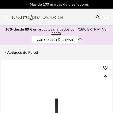
Más de 100 marcas de diseñadores
Ir
al
CAR
contenido
16% desde 89 €
en artículos marcados con “16% EXTRA”
Ver
ahora
CÓDIGO:
BEST
COPIAR
Apliques de Pared
Saltar
al
final
de
la
galería
de
imágenes