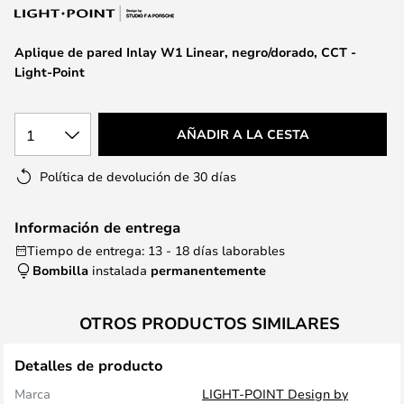
la
galería
de
Aplique de pared Inlay W1 Linear, negro/dorado, CCT -
imágenes
Light-Point
1
AÑADIR A LA CESTA
Política de devolución de 30 días
Información de entrega
Tiempo de entrega: 13 - 18 días laborables
Bombilla
instalada
permanentemente
OTROS PRODUCTOS SIMILARES
Detalles de producto
Marca
LIGHT-POINT Design by