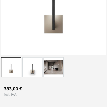
Saltar
383,00 €
al
incl. IVA
comienzo
de