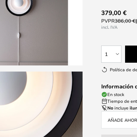
379,00 €
PVPR
386,00 €
incl. IVA
1
Política de d
Información 
En stock
Tiempo de entr
No
incluye
ilu
AÑADE AHORA