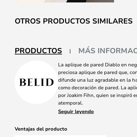
Saltar
al
OTROS PRODUCTOS SIMILARES
comienzo
de
la
galería
PRODUCTOS
MÁS INFORMAC
de
imágenes
La aplique de pared Diablo en negr
preciosa aplique de pared que, con
difunde una luz agradable en la ha
como decoración de pared. La apl
por Joakim Fihn, quien se inspiró en
atemporal.
Esta exclusiva lámpara cuenta con
Seguir leyendo
que proporcionan una luz agradabl
aplique de pared, con su diseño el
Ventajas del producto
atractivo desde el lateral, sino ta