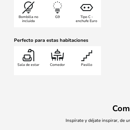
lo que es ideal para la zona de ent
estar. El aplique de pared también
Bombilla no
G9
Tipo C -
Echa un vistazo a la serie complet
incluida
enchufe Euro
Perfecto para estas habitaciones
Sala de estar
Comedor
Pasillo
Com
Inspírate y déjate inspirar, de