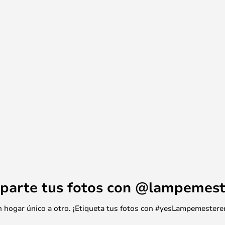
rada, el dormitorio o la sala de
 se puede utilizar como plafón.
a Diablo
parte tus fotos con @lampemest
 un hogar único a otro. ¡Etiqueta tus fotos con #yesLampemestere