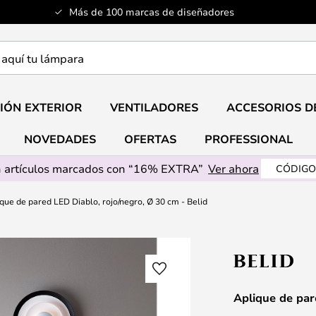
Más de 100 marcas de diseñadores
a
IÓN EXTERIOR
VENTILADORES
ACCESORIOS D
NOVEDADES
OFERTAS
PROFESSIONAL
 artículos marcados con “16% EXTRA”
Ver ahora
CÓDIGO
que de pared LED Diablo, rojo/negro, Ø 30 cm - Belid
Aplique de par