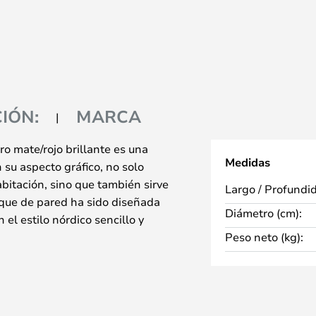
IÓN:
MARCA
o mate/rojo brillante es una
Medidas
 su aspecto gráfico, no solo
bitación, sino que también sirve
Largo / Profundi
ique de pared ha sido diseñada
Diámetro (cm):
 el estilo nórdico sencillo y
Peso neto (kg):
 pantallas de aluminio curvadas
e y sin deslumbramientos. El
egante, no solo tiene un aspecto
mbién desde la parte frontal, por