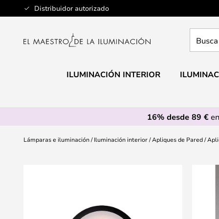
Ir
Distribuidor autorizado
al
contenido
Busca
aquí
tu
lámpar
ILUMINACIÓN INTERIOR
ILUMINAC
16% desde 89 €
en
Lámparas e iluminación
Iluminación interior
Apliques de Pared
Apli
Saltar
al
final
de