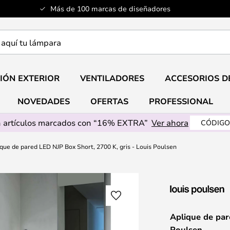
Más de 100 marcas de diseñadores
a
IÓN EXTERIOR
VENTILADORES
ACCESORIOS D
NOVEDADES
OFERTAS
PROFESSIONAL
 artículos marcados con “16% EXTRA”
Ver ahora
CÓDIGO
que de pared LED NJP Box Short, 2700 K, gris - Louis Poulsen
Aplique de par
Poulsen