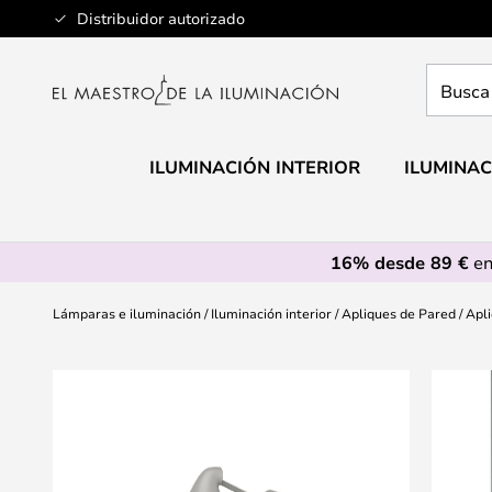
Ir
Distribuidor autorizado
al
contenido
Busca
aquí
tu
lámpar
ILUMINACIÓN INTERIOR
ILUMINAC
16% desde 89 €
en
Lámparas e iluminación
Iluminación interior
Apliques de Pared
Apli
Saltar
al
final
de