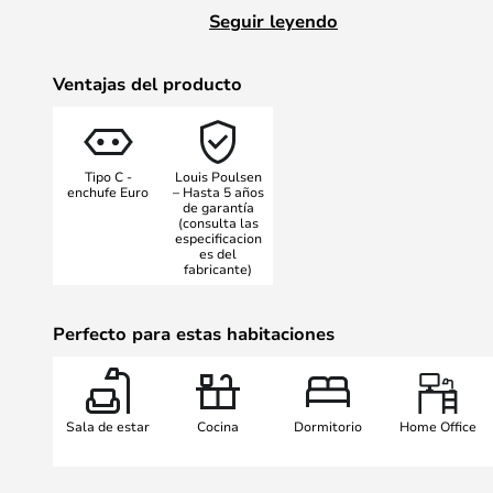
deslumbramientos, reflejando part
Seguir leyendo
superior hacia atrás. El diseño er
lámpara moldea la luz y ayuda a co
Ventajas del producto
iluminación. Un sencillo sistema 
libertad de movimiento, de modo 
ajustar a la zona de trabajo. El int
Tipo C -
Louis Poulsen
blanco y proporciona una luz agrad
enchufe Euro
– Hasta 5 años
de garantía
Al tratarse de la versión Box, el c
(consulta las
encuentra en la caja de la pared y
especificacion
es del
versión estándar de NJP. Esto sign
fabricante)
lámpara directamente en las tomas 
lo desea.
Perfecto para estas habitaciones
La lámpara se suministra con un c
Sala de estar
Cocina
Dormitorio
Home Office