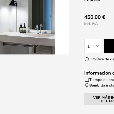
450,00 €
incl. IVA
1
Política de d
Información 
Tiempo de entr
Bombilla
inst
VER MÁS I
DEL P