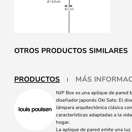
Saltar
al
OTROS PRODUCTOS SIMILARES
comienzo
de
la
galería
PRODUCTOS
MÁS INFORMAC
de
imágenes
NJP Box es una aplique de pared bo
diseñador japonés Oki Sato. El dis
lámpara arquitectónica clásica c
características adaptadas a la vid
hogar.
La aplique de pared emite una luz h