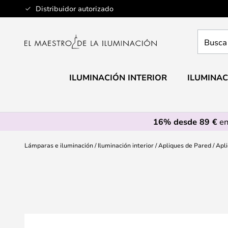
Ir
Distribuidor autorizado
al
contenido
Busca
aquí
tu
lámpar
ILUMINACIÓN INTERIOR
ILUMINAC
16% desde 89 €
en
Lámparas e iluminación
Iluminación interior
Apliques de Pared
Apli
Saltar
al
final
de