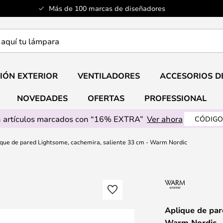
Más de 100 marcas de diseñadores
a
IÓN EXTERIOR
VENTILADORES
ACCESORIOS D
NOVEDADES
OFERTAS
PROFESSIONAL
 artículos marcados con “16% EXTRA”
Ver ahora
CÓDIGO
que de pared Lightsome, cachemira, saliente 33 cm - Warm Nordic
Aplique de par
Warm Nordic