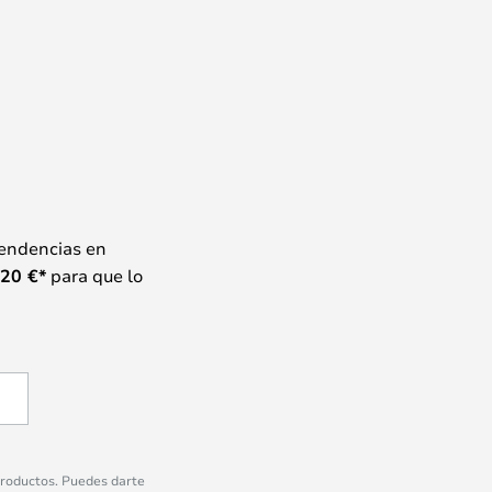
tendencias en
20
€*
para que lo
 productos. Puedes darte