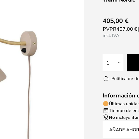
405,00 €
PVPR
407,00 €
incl. IVA
1
Política de d
Información 
Últimas unida
Tiempo de entr
No
incluye
ilu
AÑADE AHORA