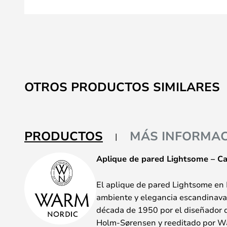
Saltar
al
OTROS PRODUCTOS SIMILARES
comienzo
de
la
galería
PRODUCTOS
MÁS INFORMAC
de
imágenes
Aplique de pared Lightsome – C
El aplique de pared Lightsome en 
ambiente y elegancia escandinava 
década de 1950 por el diseñador 
Holm-Sørensen y reeditado por W