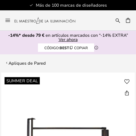
Más de 100 marcas de diseñadores
Ir
al
CAR
contenido
-14%* desde 79 €
en artículos marcados con “-14% EXTRA”
Ver ahora
CÓDIGO:
BEST
COPIAR
Apliques de Pared
Saltar
SUMMER DEAL
al
final
de
la
galería
de
imágenes