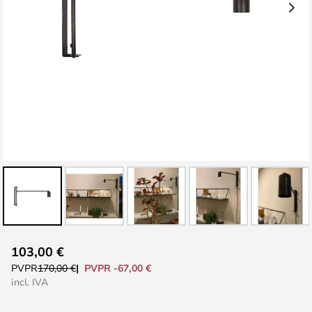
Saltar
103,00 €
al
PVPR -67,00 €
PVPR
170,00 €
comienzo
incl. IVA
de
la