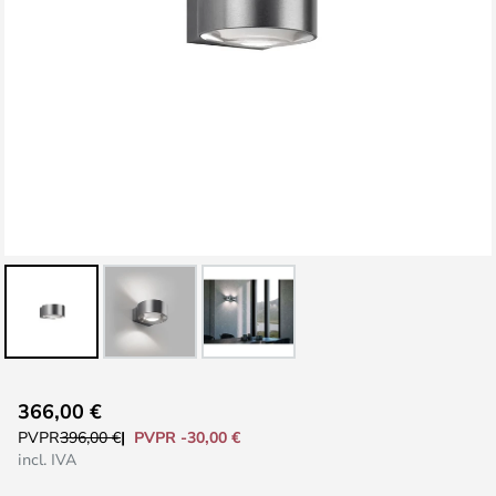
Saltar
366,00 €
al
PVPR -30,00 €
PVPR
396,00 €
comienzo
incl. IVA
de