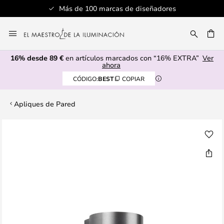
Más de 100 marcas de diseñadores
Ir
al
CAR
contenido
16% desde 89 €
en artículos marcados con “16% EXTRA”
Ver
ahora
CÓDIGO:
BEST
COPIAR
Apliques de Pared
Saltar
al
final
de
la
galería
de
imágenes