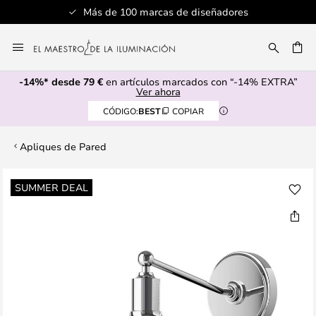
Más de 100 marcas de diseñadores
Ir
al
CAR
contenido
-14%* desde 79 €
en artículos marcados con “-14% EXTRA”
Ver ahora
CÓDIGO:
BEST
COPIAR
Apliques de Pared
Saltar
SUMMER DEAL
al
final
de
la
galería
de
imágenes