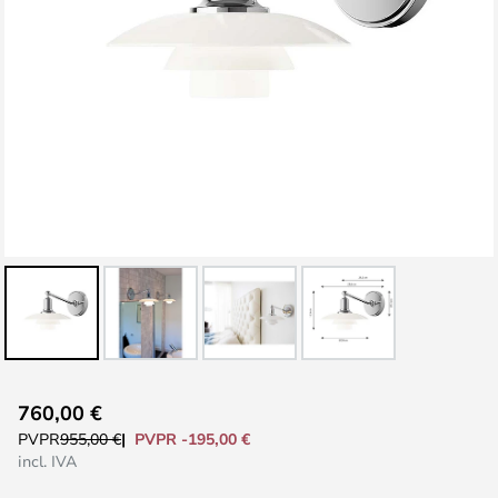
Saltar
760,00 €
al
PVPR -195,00 €
PVPR
955,00 €
comienzo
incl. IVA
de