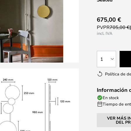
675,00 €
PVPR
705,00 €
incl. IVA
1
Política de d
Información 
En stock
Tiempo de entr
VER MÁS I
DEL P