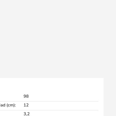
98
dad (cm):
12
3,2