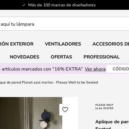
Más de 100 marcas de diseñadores
a
IÓN EXTERIOR
VENTILADORES
ACCESORIOS D
NOVEDADES
OFERTAS
PROFESSIONAL
 artículos marcados con “16% EXTRA”
Ver ahora
CÓDIGO
que de pared Planet azul marino - Please Wait to be Seated
Aplique de par
Seated