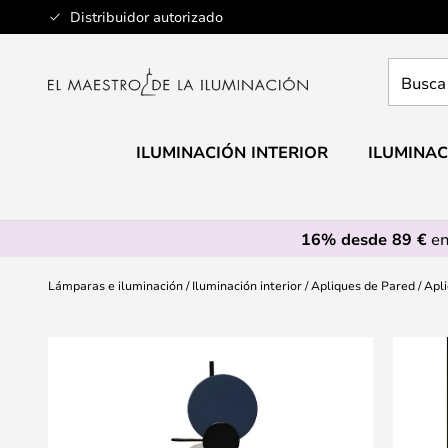
Ir
Distribuidor autorizado
al
contenido
Busca
aquí
tu
lámpar
ILUMINACIÓN INTERIOR
ILUMINAC
16% desde 89 €
en
Lámparas e iluminación
Iluminación interior
Apliques de Pared
Apli
Saltar
al
final
de