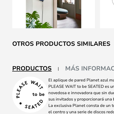
Saltar
al
OTROS PRODUCTOS SIMILARES
comienzo
de
la
galería
PRODUCTOS
MÁS INFORMAC
de
imágenes
El aplique de pared Planet azul m
PLEASE WAIT to be SEATED es un
novedosa e innovadora que sin dud
sus invitados y proporcionará una 
La exclusiva Planet consta de un t
el centro y una serie de discos re