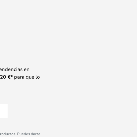
tendencias en
20
€*
para que lo
 productos. Puedes darte