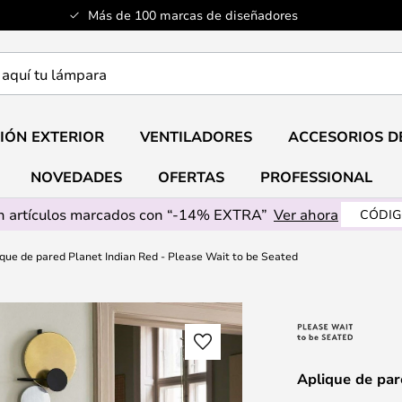
Más de 100 marcas de diseñadores
a
IÓN EXTERIOR
VENTILADORES
ACCESORIOS D
NOVEDADES
OFERTAS
PROFESSIONAL
 artículos marcados con “-14% EXTRA”
Ver ahora
CÓDIG
que de pared Planet Indian Red - Please Wait to be Seated
Aplique de par