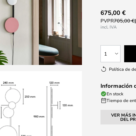
675,00 €
PVPR
705,00 €
incl. IVA
1
Política de d
Información 
En stock
Tiempo de entr
VER MÁS I
DEL P