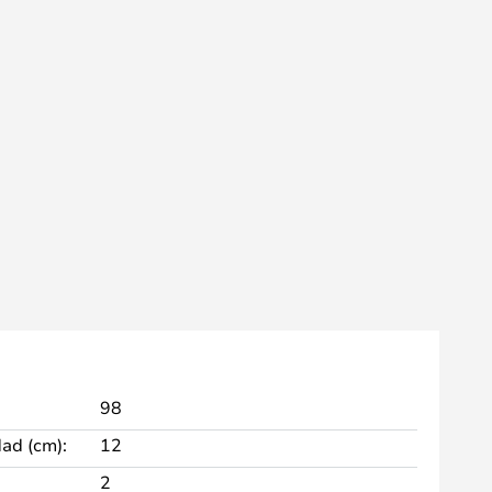
98
dad (cm):
12
2