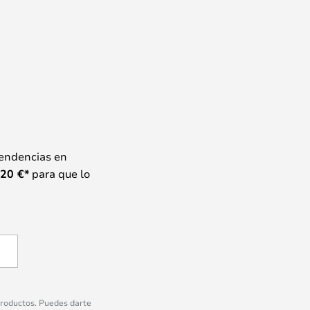
tendencias en
20
€*
para que lo
 productos. Puedes darte