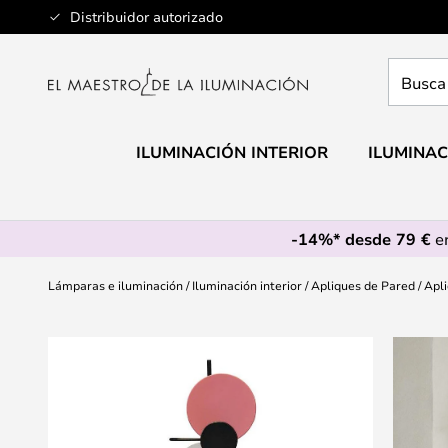
Ir
Distribuidor autorizado
al
contenido
Busca
aquí
tu
lámpar
ILUMINACIÓN INTERIOR
ILUMINAC
-14%* desde 79 €
en
Lámparas e iluminación
Iluminación interior
Apliques de Pared
Apli
Saltar
al
final
de