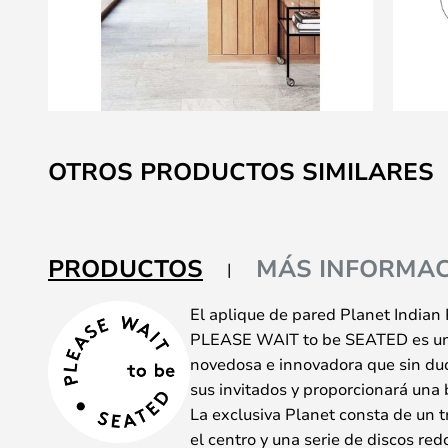
Saltar
al
OTROS PRODUCTOS SIMILARES
comienzo
de
la
galería
PRODUCTOS
MÁS INFORMAC
de
imágenes
El aplique de pared Planet Indian
PLEASE WAIT to be SEATED es un
novedosa e innovadora que sin dud
sus invitados y proporcionará una 
La exclusiva Planet consta de un t
el centro y una serie de discos re