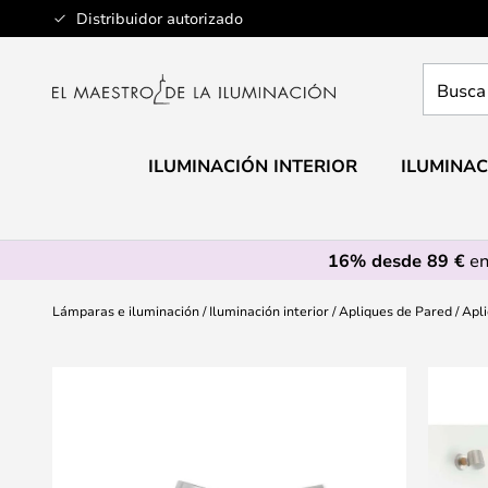
Ir
Distribuidor autorizado
al
contenido
Busca
aquí
tu
lámpar
ILUMINACIÓN INTERIOR
ILUMINAC
16% desde 89 €
en
Lámparas e iluminación
Iluminación interior
Apliques de Pared
Apl
Saltar
al
final
de