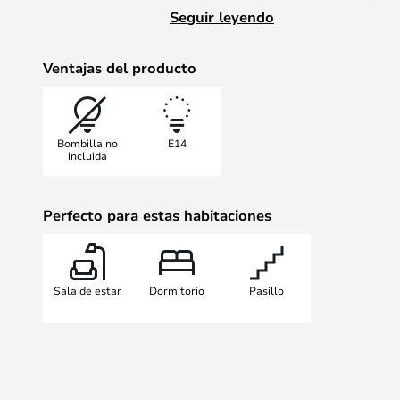
El aplique de pared está disponibl
Seguir leyendo
Aplique de pared Rise, con un cab
de largo e interruptor.
Ventajas del producto
Aplique de pared Rise Hardwired, 
y elija aquí entre diferentes color
Bombilla no
E14
incluida
Perfecto para estas habitaciones
Sala de estar
Dormitorio
Pasillo