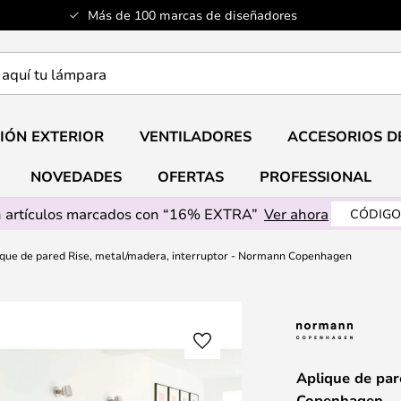
Más de 100 marcas de diseñadores
a
IÓN EXTERIOR
VENTILADORES
ACCESORIOS D
NOVEDADES
OFERTAS
PROFESSIONAL
 artículos marcados con “16% EXTRA”
Ver ahora
CÓDIGO
ique de pared Rise, metal/madera, interruptor - Normann Copenhagen
Aplique de par
Copenhagen