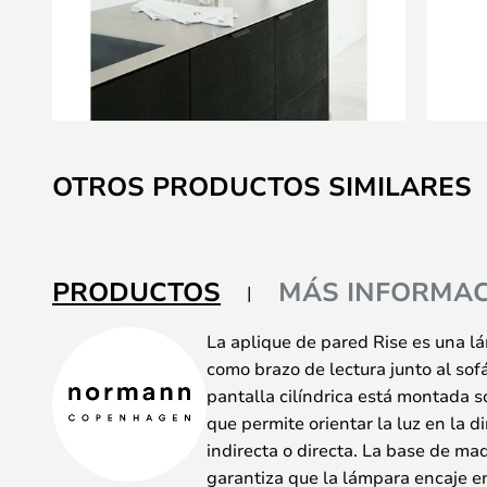
Saltar
al
OTROS PRODUCTOS SIMILARES
comienzo
de
la
galería
PRODUCTOS
MÁS INFORMAC
de
imágenes
La aplique de pared Rise es una lá
como brazo de lectura junto al sof
pantalla cilíndrica está montada so
que permite orientar la luz en la d
indirecta o directa. La base de mad
garantiza que la lámpara encaje e