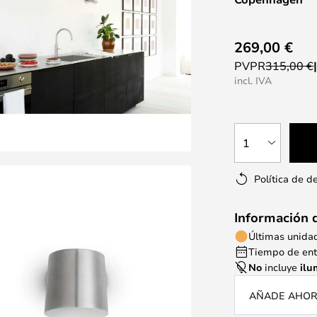
269,00 €
PVPR
315,00 €
incl. IVA
1
Política de d
Información 
Últimas unida
Tiempo de entr
No
incluye
ilu
AÑADE AHORA