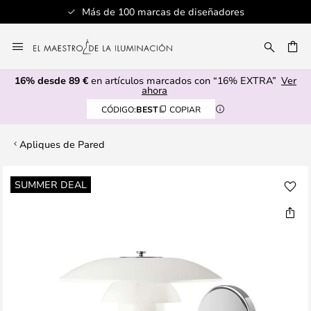
Más de 100 marcas de diseñadores
Ir
al
CAR
contenido
16% desde 89 €
en artículos marcados con “16% EXTRA”
Ver
ahora
CÓDIGO:
BEST
COPIAR
Apliques de Pared
Saltar
SUMMER DEAL
al
final
de
la
galería
de
imágenes