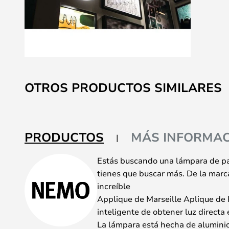
Saltar
al
OTROS PRODUCTOS SIMILARES
comienzo
de
la
galería
PRODUCTOS
MÁS INFORMAC
de
imágenes
Estás buscando una lámpara de pa
tienes que buscar más. De la marca
increíble
Applique de Marseille Aplique de
inteligente de obtener luz directa 
La lámpara está hecha de aluminio 