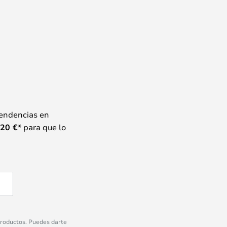
tendencias en
20
€*
para que lo
 productos. Puedes darte