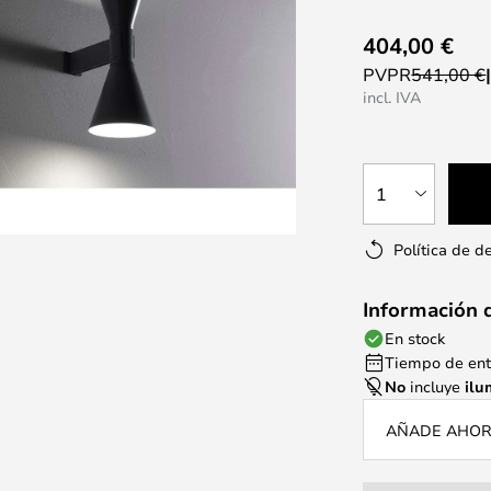
404,00 €
PVPR
541,00 €
incl. IVA
1
Política de d
Información 
En stock
Tiempo de entr
No
incluye
ilu
AÑADE AHORA