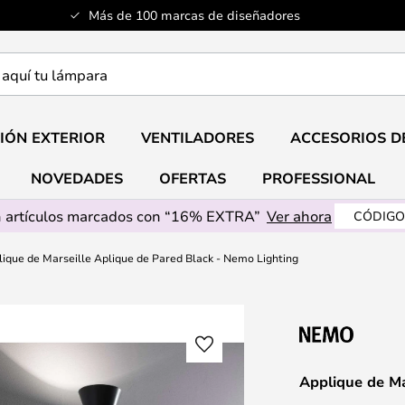
Más de 100 marcas de diseñadores
a
IÓN EXTERIOR
VENTILADORES
ACCESORIOS D
NOVEDADES
OFERTAS
PROFESSIONAL
 artículos marcados con “16% EXTRA”
Ver ahora
CÓDIGO
ique de Marseille Aplique de Pared Black - Nemo Lighting
Applique de Ma