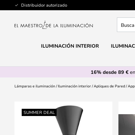
Ir
Distribuidor autorizado
al
contenido
Busca
aquí
tu
lámpar
ILUMINACIÓN INTERIOR
ILUMINAC
16% desde 89 €
en
Lámparas e iluminación
Iluminación interior
Apliques de Pared
Appl
Saltar
al
SUMMER DEAL
final
de