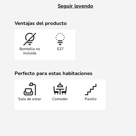
tanto gris, blanco y negro, por lo 
Seguir leyendo
lámpara que se adapte a tu hogar.
originalmente por Le Corbusier pa
Ventajas del producto
funciona igual de bien en el apar
como en la decoración tradicional y
Bombilla no
E27
incluida
Perfecto para estas habitaciones
Sala de estar
Comedor
Pasillo