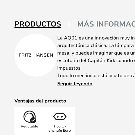
de
la
galería
PRODUCTOS
MÁS INFORMAC
de
imágenes
La AQ01 es una innovación muy in
arquitectónica clásica. La lámpar
mesa, y puedes imaginar que es un
escritorio del Capitán Kirk cuando 
impuestos.
Todo lo mecánico está oculto detrá
tanto, no hay resortes visibles. Si
Seguir leyendo
encendida, entonces solo necesita
con el dedo, y si necesita atenuar
Ventajas del producto
La forma flexible es muy ajustable 
arquitecto puede resolver exactam
resolver.
Regulable
Tipo C -
enchufe Euro