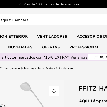
Más de 100 marcas de diseñadores
a
IÓN EXTERIOR
VENTILADORES
ACCESORIOS D
NOVEDADES
OFERTAS
PROFESSIONAL
 artículos marcados con “16% EXTRA”
Ver ahora
CÓDIGO
1 Lámpara de Sobremesa Negro Mate - Fritz Hansen
AQ01 Lámpara 