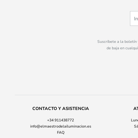
Suscríbete a la boletín
de baja en cualqu
CONTACTO Y ASISTENCIA
A
+34 911438772
Lune
info@elmaestrodelailuminacion.es
Sá
FAQ