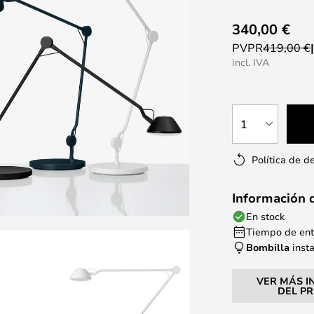
340,00 €
PVPR
419,00 €
incl. IVA
1
Política de d
Información 
En stock
Tiempo de entr
Bombilla
inst
VER MÁS I
DEL P