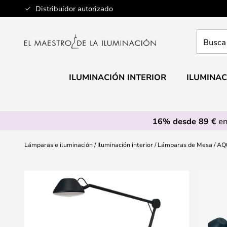
Ir
Distribuidor autorizado
al
contenido
Busca
aquí
tu
lámpar
ILUMINACIÓN INTERIOR
ILUMINAC
16% desde 89 €
en
Lámparas e iluminación
Iluminación interior
Lámparas de Mesa
AQ0
Saltar
al
final
de