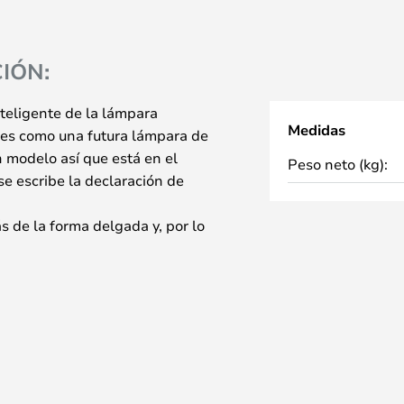
IÓN:
teligente de la lámpara
Medidas
a es como una futura lámpara de
 modelo así que está en el
Peso neto (kg):
se escribe la declaración de
s de la forma delgada y, por lo
 la lámpara necesita ser
s tocar ligeramente la pantalla
se, se hace de la misma manera.
y, por lo tanto, la lámpara de
ente la tarea que necesita