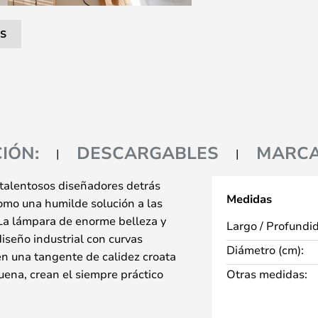
S
IÓN:
DESCARGABLES
MARC
 talentosos diseñadores detrás
Medidas
omo una humilde solución a las
La lámpara de enorme belleza y
Largo / Profundi
seño industrial con curvas
Diámetro (cm):
n una tangente de calidez croata
ena, crean el siempre práctico
Otras medidas:
e crea en una combinación de