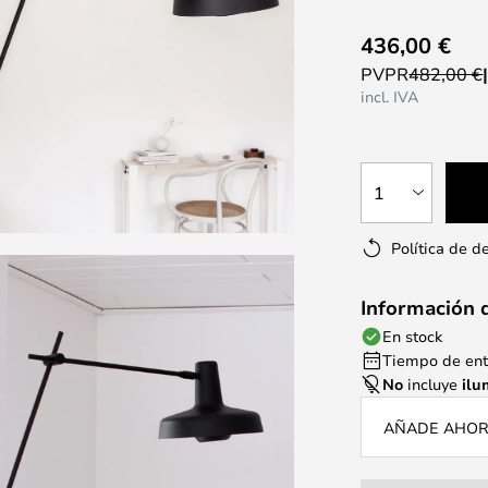
436,00 €
PVPR
482,00 €
incl. IVA
1
Política de d
Información 
En stock
Tiempo de entr
No
incluye
ilu
AÑADE AHORA