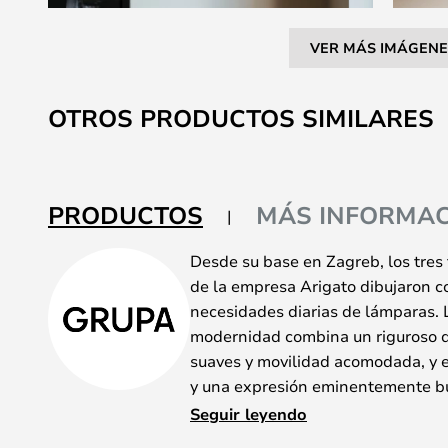
VER MÁS IMÁGENE
Saltar
al
OTROS PRODUCTOS SIMILARES
comienzo
de
la
galería
PRODUCTOS
MÁS INFORMAC
de
imágenes
Desde su base en Zagreb, los tres
de la empresa Arigato dibujaron c
necesidades diarias de lámparas. 
modernidad combina un riguroso di
suaves y movilidad acomodada, y e
y una expresión eminentemente bu
Arigato.
Seguir leyendo
Arigato Aplique de Pared Negro s