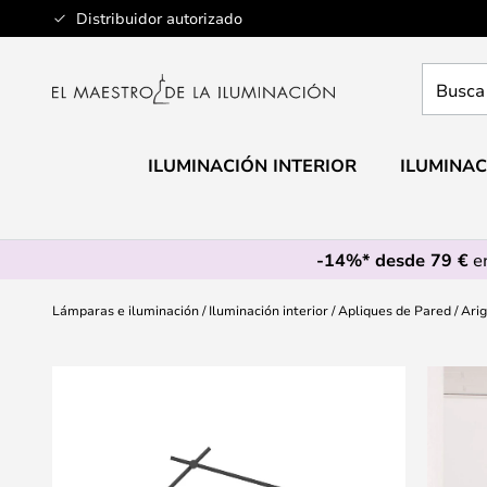
Ir
Distribuidor autorizado
al
contenido
Busca
aquí
tu
lámpar
ILUMINACIÓN INTERIOR
ILUMINAC
-14%* desde 79 €
en
Lámparas e iluminación
Iluminación interior
Apliques de Pared
Arig
Saltar
al
final
de