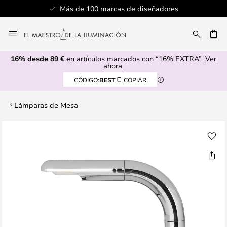
Más de 100 marcas de diseñadores
Ir
al
CAR
contenido
16% desde 89 €
en artículos marcados con “16% EXTRA”
Ver
ahora
CÓDIGO:
BEST
COPIAR
Lámparas de Mesa
Saltar
al
final
de
la
galería
de
imágenes