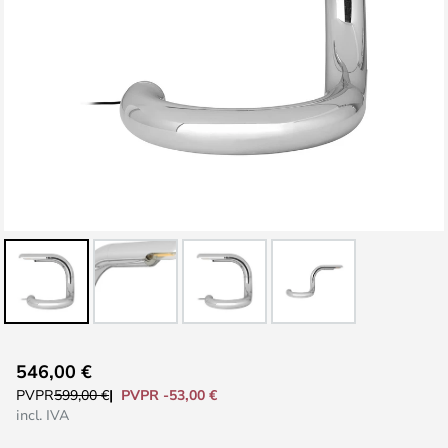
Saltar
546,00 €
al
PVPR -53,00 €
PVPR
599,00 €
comienzo
incl. IVA
de