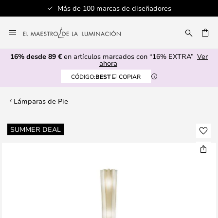
Más de 100 marcas de diseñadores
Ir
al
CAR
contenido
16% desde 89 €
en artículos marcados con “16% EXTRA”
Ver
ahora
CÓDIGO:
BEST
COPIAR
Lámparas de Pie
Saltar
SUMMER DEAL
al
final
de
la
galería
de
imágenes