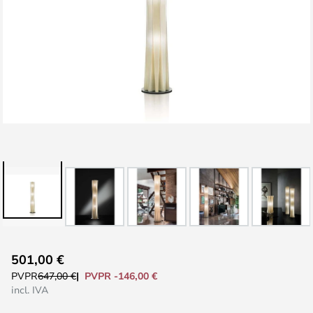
Saltar
501,00 €
al
PVPR -146,00 €
PVPR
647,00 €
comienzo
incl. IVA
de