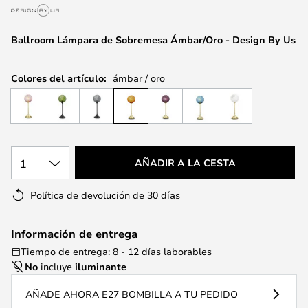
la
galería
de
Ballroom Lámpara de Sobremesa Ámbar/Oro - Design By Us
imágenes
Colores del artículo:
ámbar / oro
1
AÑADIR A LA CESTA
Política de devolución de 30 días
Información de entrega
Tiempo de entrega: 8 - 12 días laborables
No
incluye
iluminante
AÑADE AHORA E27 BOMBILLA A TU PEDIDO