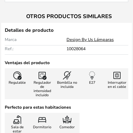
OTROS PRODUCTOS SIMILARES
Detalles de producto
Marca
Design By Us Lámparas
Ref.:
10028064
Ventajas del producto
Regulable
Regulador
Bombilla no
E27
Interruptor
de
incluida
en el cable
intensidad
incluido
Perfecto para estas habitaciones
Sala de
Dormitorio
Comedor
estar