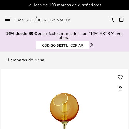
Más de 100 marcas de diseñadores
Ir
al
CAR
contenido
16% desde 89 €
en artículos marcados con “16% EXTRA”
Ver
ahora
CÓDIGO:
BEST
COPIAR
Lámparas de Mesa
Saltar
al
final
de
la
galería
de
imágenes