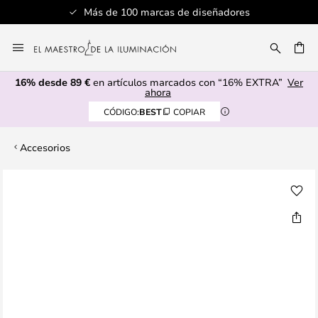
Más de 100 marcas de diseñadores
Ir
al
CAR
contenido
16% desde 89 €
en artículos marcados con “16% EXTRA”
Ver
ahora
CÓDIGO:
BEST
COPIAR
Accesorios
Saltar
al
final
de
la
galería
de
imágenes