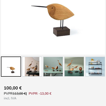
Saltar
100,00 €
al
PVPR -13,00 €
PVPR
113,00 €
comienzo
incl. IVA
de