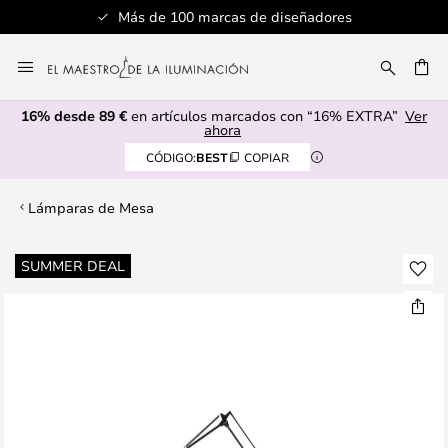
Más de 100 marcas de diseñadores
Ir
al
CAR
contenido
16% desde 89 €
en artículos marcados con “16% EXTRA”
Ver
ahora
CÓDIGO:
BEST
COPIAR
Lámparas de Mesa
Saltar
SUMMER DEAL
al
final
de
la
galería
de
imágenes