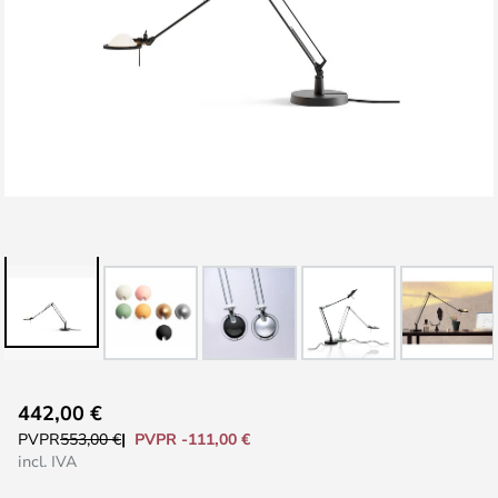
Saltar
442,00 €
al
PVPR -111,00 €
PVPR
553,00 €
comienzo
incl. IVA
de