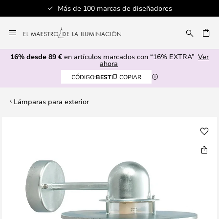
Más de 100 marcas de diseñadores
Ir
al
CAR
contenido
16% desde 89 €
en artículos marcados con “16% EXTRA”
Ver
ahora
CÓDIGO:
BEST
COPIAR
Lámparas para exterior
Saltar
al
final
de
la
galería
de
imágenes