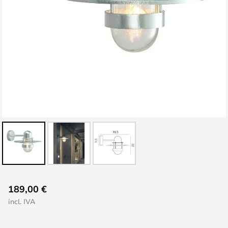
Saltar
189,00 €
al
incl. IVA
comienzo
de