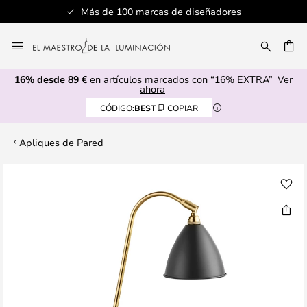
Más de 100 marcas de diseñadores
Ir
al
CAR
contenido
16% desde 89 €
en artículos marcados con “16% EXTRA”
Ver
ahora
CÓDIGO:
BEST
COPIAR
Apliques de Pared
Saltar
al
final
de
la
galería
de
imágenes