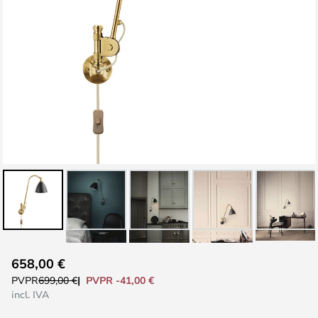
Saltar
658,00 €
al
PVPR -41,00 €
PVPR
699,00 €
comienzo
incl. IVA
de