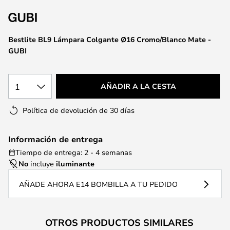
la
galería
de
Bestlite BL9 Lámpara Colgante Ø16 Cromo/Blanco Mate -
imágenes
GUBI
1
AÑADIR A LA CESTA
Política de devolución de 30 días
Información de entrega
Tiempo de entrega: 2 - 4 semanas
No
incluye
iluminante
AÑADE AHORA E14 BOMBILLA A TU PEDIDO
OTROS PRODUCTOS SIMILARES