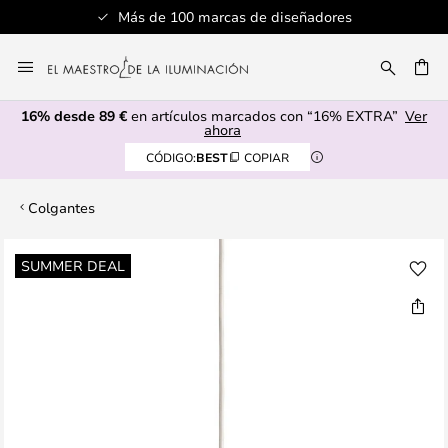
Más de 100 marcas de diseñadores
Ir
al
CAR
contenido
16% desde 89 €
en artículos marcados con “16% EXTRA”
Ver
ahora
CÓDIGO:
BEST
COPIAR
Colgantes
Saltar
SUMMER DEAL
al
final
de
la
galería
de
imágenes