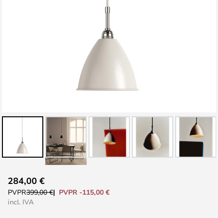
Saltar
284,00 €
al
PVPR -115,00 €
PVPR
399,00 €
comienzo
incl. IVA
de