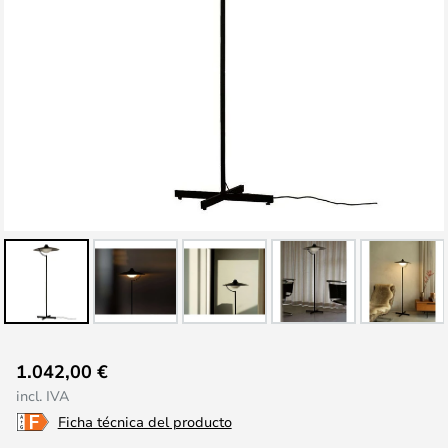
Saltar
1.042,00 €
al
incl. IVA
comienzo
Ficha técnica del producto
de