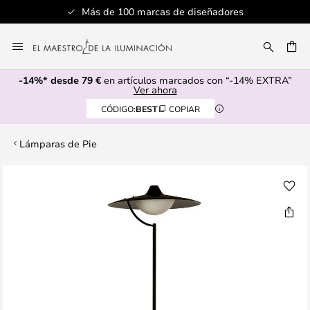
Más de 100 marcas de diseñadores
Ir
al
CAR
contenido
-14%* desde 79 €
en artículos marcados con “-14% EXTRA”
Ver ahora
CÓDIGO:
BEST
COPIAR
Lámparas de Pie
Saltar
al
final
de
la
galería
de
imágenes