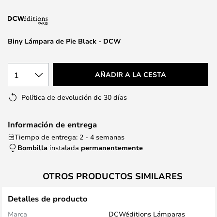
la
galería
de
imágenes
Biny Lámpara de Pie Black - DCW
1
AÑADIR A LA CESTA
Política de devolución de 30 días
Información de entrega
Tiempo de entrega: 2 - 4 semanas
Bombilla
instalada
permanentemente
OTROS PRODUCTOS SIMILARES
Detalles de producto
Marca
DCWéditions Lámparas