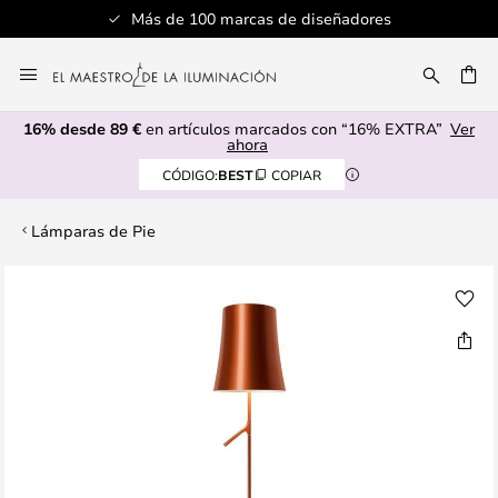
Más de 100 marcas de diseñadores
Ir
al
CAR
contenido
16% desde 89 €
en artículos marcados con “16% EXTRA”
Ver
ahora
CÓDIGO:
BEST
COPIAR
Lámparas de Pie
Saltar
al
final
de
la
galería
de
imágenes