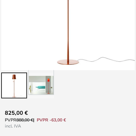
Saltar
825,00 €
al
PVPR -63,00 €
PVPR
888,00 €
comienzo
incl. IVA
de