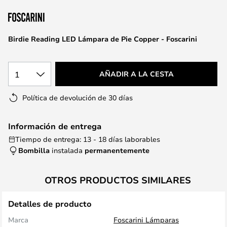
la
galería
de
Birdie Reading LED Lámpara de Pie Copper - Foscarini
imágenes
1
AÑADIR A LA CESTA
Política de devolución de 30 días
Información de entrega
Tiempo de entrega: 13 - 18 días laborables
Bombilla
instalada
permanentemente
OTROS PRODUCTOS SIMILARES
Detalles de producto
Marca
Foscarini Lámparas