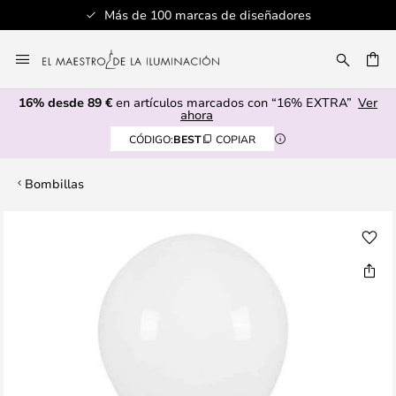
Más de 100 marcas de diseñadores
Ir
al
CAR
contenido
16% desde 89 €
en artículos marcados con “16% EXTRA”
Ver
ahora
CÓDIGO:
BEST
COPIAR
Bombillas
Saltar
al
final
de
la
galería
de
imágenes