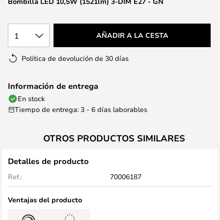
Bombilla LED 10,5W (1521lm) 3-DIM E27 - GN
la
galería
de
1
AÑADIR A LA CESTA
imágenes
Política de devolución de 30 días
Información de entrega
En stock
Tiempo de entrega: 3 - 6 días laborables
OTROS PRODUCTOS SIMILARES
Detalles de producto
Ref.:
70006187
Ventajas del producto