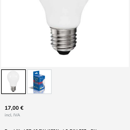
Saltar
17,00 €
al
incl. IVA
comienzo
de