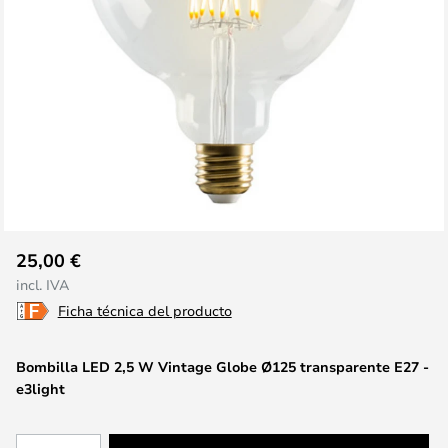
Saltar
25,00 €
al
incl. IVA
comienzo
Ficha técnica del producto
de
la
galería
Bombilla LED 2,5 W Vintage Globe Ø125 transparente E27 -
e3light
de
imágenes