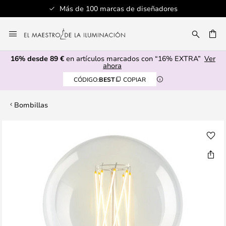
Más de 100 marcas de diseñadores
Ir
al
CAR
contenido
16% desde 89 €
en artículos marcados con “16% EXTRA”
Ver
ahora
CÓDIGO:
BEST
COPIAR
Bombillas
Saltar
al
final
de
la
galería
de
imágenes