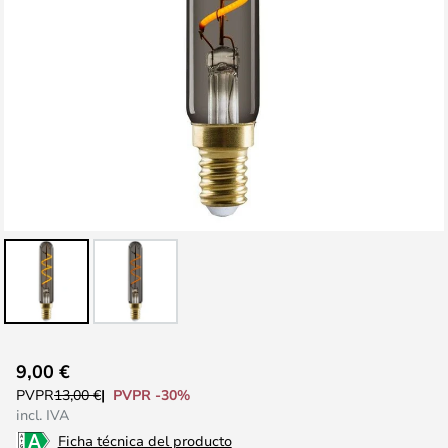
Saltar
9,00 €
al
PVPR -30%
PVPR
13,00 €
comienzo
incl. IVA
de
Ficha técnica del producto