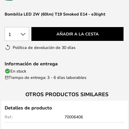
la
galería
Bombilla LED 2W (60lm) T19 Smoked E14 - e3light
de
imágenes
1
AÑADIR A LA CESTA
Política de devolución de 30 días
Información de entrega
En stock
Tiempo de entrega: 3 - 6 días laborables
OTROS PRODUCTOS SIMILARES
Detalles de producto
Ref.:
70006406