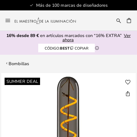
Más de 100 marcas de diseñadores
Ir
al
CAR
contenido
16% desde 89 €
en artículos marcados con “16% EXTRA”
Ver
ahora
CÓDIGO:
BEST
COPIAR
Bombillas
Saltar
SUMMER DEAL
al
final
de
la
galería
de
imágenes