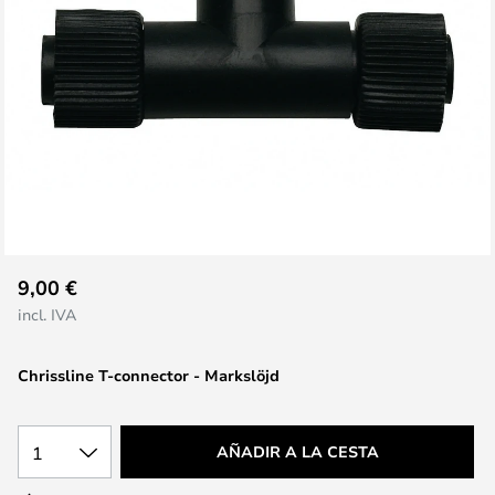
Saltar
9,00 €
al
incl. IVA
comienzo
de
Chrissline T-connector - Markslöjd
la
galería
de
1
AÑADIR A LA CESTA
imágenes