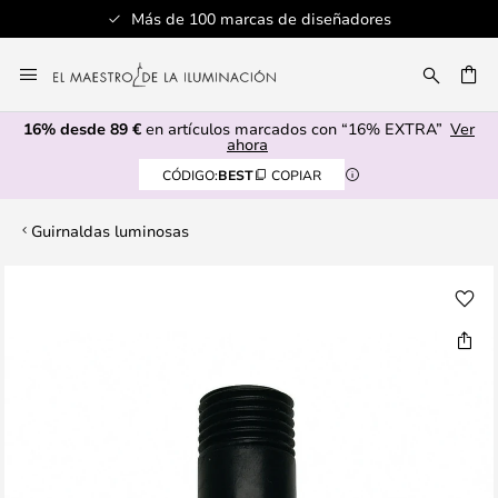
Más de 100 marcas de diseñadores
Ir
al
CAR
contenido
16% desde 89 €
en artículos marcados con “16% EXTRA”
Ver
ahora
CÓDIGO:
BEST
COPIAR
Guirnaldas luminosas
Saltar
al
final
de
la
galería
de
imágenes