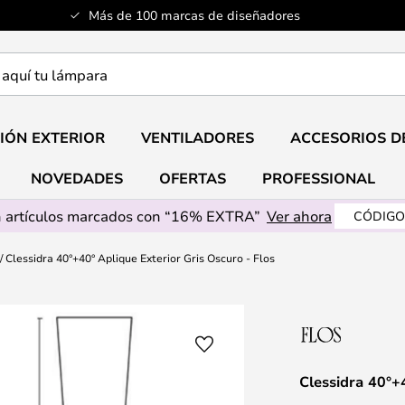
Más de 100 marcas de diseñadores
a
IÓN EXTERIOR
VENTILADORES
ACCESORIOS D
NOVEDADES
OFERTAS
PROFESSIONAL
 artículos marcados con “16% EXTRA”
Ver ahora
CÓDIGO
Clessidra 40°+40° Aplique Exterior Gris Oscuro - Flos
Clessidra 40°+