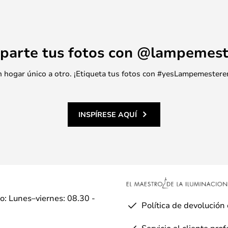
parte tus fotos con @lampemest
 un hogar único a otro. ¡Etiqueta tus fotos con #yesLampemestere
INSPÍRESE AQUÍ
io: Lunes–viernes: 08.30 -
Política de devolución
Servicio al cliente pro