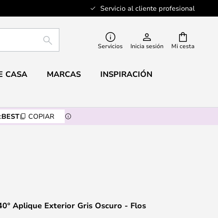
Servicio al cliente profesional
BUSCAR
Servicios
Inicia sesión
Mi cesta
E CASA
MARCAS
INSPIRACIÓN
:
BEST
COPIAR
40° Aplique Exterior Gris Oscuro - Flos