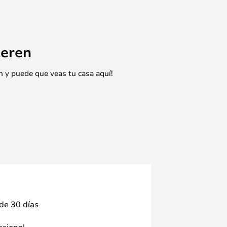
eren
n y puede que veas tu casa aquí!
 de 30 días
fesional