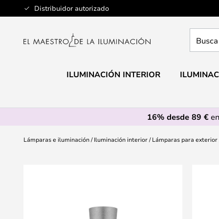
Ir
Distribuidor autorizado
al
contenido
Busca
aquí
tu
lámpar
ILUMINACIÓN INTERIOR
ILUMINAC
16% desde 89 €
en
Lámparas e iluminación
Iluminación interior
Lámparas para exterior
Saltar
al
final
de