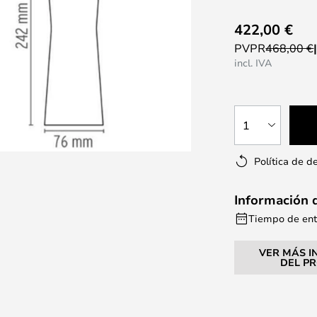
422,00 €
PVPR
468,00 €
incl. IVA
1
Política de d
Información 
Tiempo de entr
VER MÁS I
DEL P