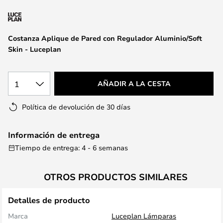
la
galería
de
Costanza Aplique de Pared con Regulador Aluminio/Soft
imágenes
Skin - Luceplan
1
AÑADIR A LA CESTA
Política de devolución de 30 días
Información de entrega
Tiempo de entrega: 4 - 6 semanas
OTROS PRODUCTOS SIMILARES
Detalles de producto
Marca
Luceplan Lámparas