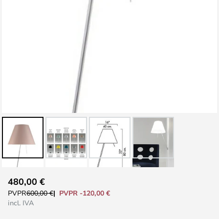
Saltar
480,00 €
al
PVPR -120,00 €
PVPR
600,00 €
comienzo
incl. IVA
de