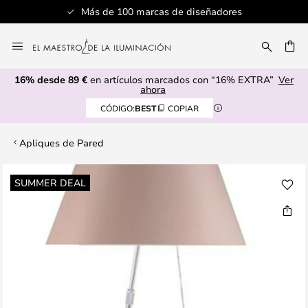
Más de 100 marcas de diseñadores
Ir
al
CAR
contenido
16% desde 89 €
en artículos marcados con “16% EXTRA”
Ver
ahora
CÓDIGO:
BEST
COPIAR
Apliques de Pared
Saltar
SUMMER DEAL
al
final
de
la
galería
de
imágenes