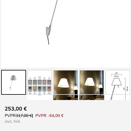
Saltar
253,00 €
al
PVPR -64,00 €
PVPR
317,00 €
comienzo
incl. IVA
de