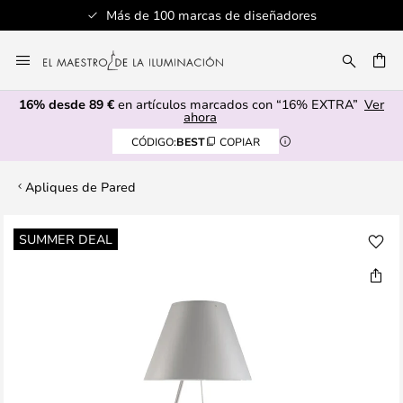
Más de 100 marcas de diseñadores
Ir
al
CAR
contenido
16% desde 89 €
en artículos marcados con “16% EXTRA”
Ver
ahora
CÓDIGO:
BEST
COPIAR
Apliques de Pared
Saltar
SUMMER DEAL
al
final
de
la
galería
de
imágenes