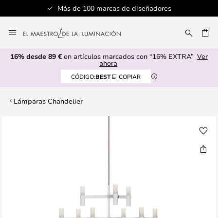
Más de 100 marcas de diseñadores
Ir
al
CAR
contenido
16% desde 89 €
en artículos marcados con “16% EXTRA”
Ver
ahora
CÓDIGO:
BEST
COPIAR
Lámparas Chandelier
Saltar
al
final
de
la
galería
de
imágenes