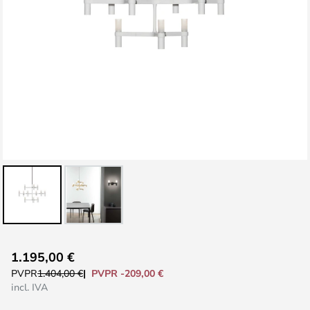
Saltar
1.195,00 €
al
PVPR -209,00 €
PVPR
1.404,00 €
comienzo
incl. IVA
de