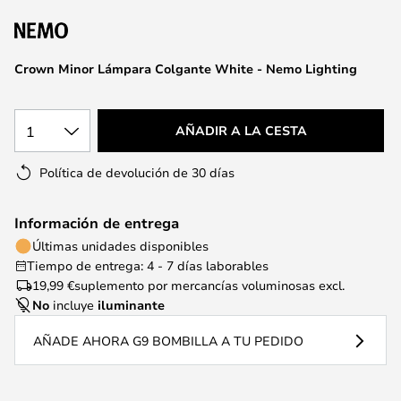
la
galería
de
Crown Minor Lámpara Colgante White - Nemo Lighting
imágenes
1
AÑADIR A LA CESTA
Política de devolución de 30 días
Información de entrega
Últimas unidades disponibles
Tiempo de entrega: 4 - 7 días laborables
19,99 €
suplemento por mercancías voluminosas excl.
No
incluye
iluminante
AÑADE AHORA G9 BOMBILLA A TU PEDIDO