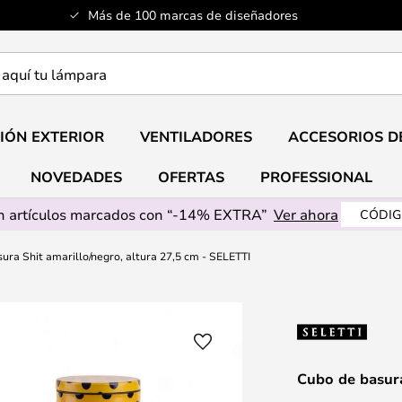
Más de 100 marcas de diseñadores
a
IÓN EXTERIOR
VENTILADORES
ACCESORIOS D
NOVEDADES
OFERTAS
PROFESSIONAL
 artículos marcados con “-14% EXTRA”
Ver ahora
CÓDIG
ura Shit amarillo/negro, altura 27,5 cm - SELETTI
Cubo de basura