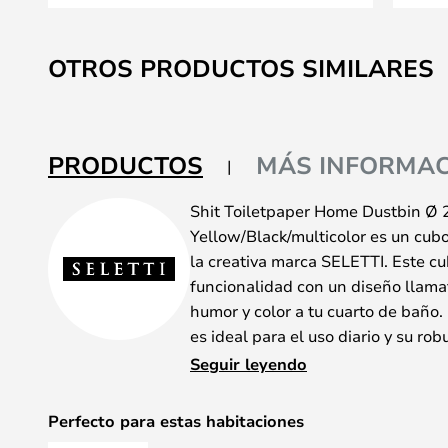
Saltar
al
OTROS PRODUCTOS SIMILARES
comienzo
de
la
galería
PRODUCTOS
MÁS INFORMAC
de
imágenes
Shit Toiletpaper Home Dustbin Ø
Yellow/Black/multicolor es un cub
la creativa marca SELETTI. Este c
funcionalidad con un diseño llama
humor y color a tu cuarto de baño.
es ideal para el uso diario y su ro
plástico garantiza su durabilidad. 
Seguir leyendo
y multicolor lo convierten en un e
cualquier estancia. Ya sea en el bañ
Perfecto para estas habitaciones
cubo para el inodoro de SELETTI e