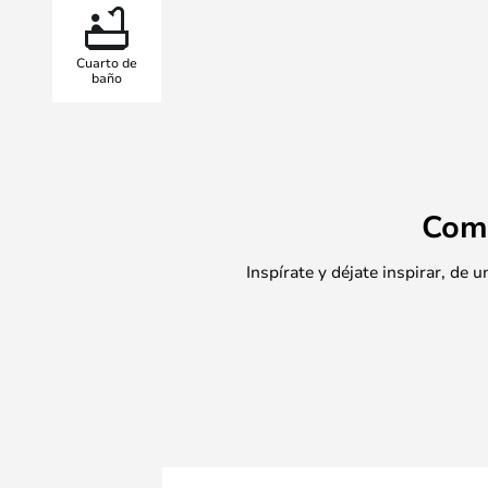
Es fácil de limpiar y mantener, por
para aquellos que desean combinar
Cuarto de
vida a tu hogar con este cubo para 
baño
Com
Inspírate y déjate inspirar, de