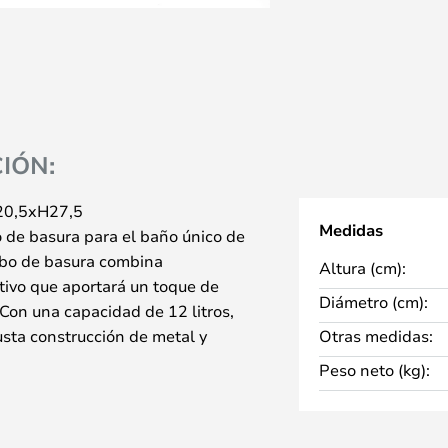
IÓN:
 20,5xH27,5
Medidas
o de basura para el baño único de
ubo de basura combina
Altura (cm):
tivo que aportará un toque de
Diámetro (cm):
 Con una capacidad de 12 litros,
busta construcción de metal y
Otras medidas:
Los colores vivos amarillo, negro
Peso neto (kg):
lemento artístico que destaca en
o, la cocina o la oficina, este
s tan práctico como decorativo.