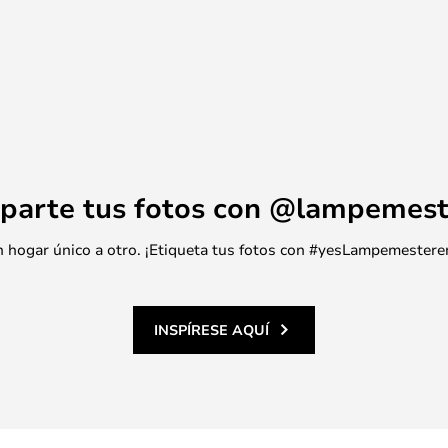
 lo que es la elección perfecta
 estilo y funcionalidad. Dale
el inodoro único.
parte tus fotos con @lampemest
 un hogar único a otro. ¡Etiqueta tus fotos con #yesLampemestere
INSPÍRESE AQUÍ