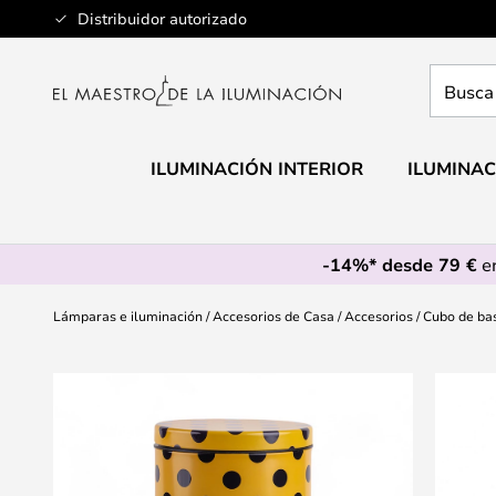
Ir
Distribuidor autorizado
al
contenido
Busca
aquí
tu
lámpar
ILUMINACIÓN INTERIOR
ILUMINAC
-14%* desde 79 €
en
Lámparas e iluminación
Accesorios de Casa
Accesorios
Cubo de bas
Saltar
al
final
de