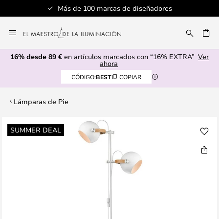
Más de 100 marcas de diseñadores
Ir
al
CAR
contenido
16% desde 89 €
en artículos marcados con “16% EXTRA”
Ver
ahora
CÓDIGO:
BEST
COPIAR
Lámparas de Pie
Saltar
SUMMER DEAL
al
final
de
la
galería
de
imágenes