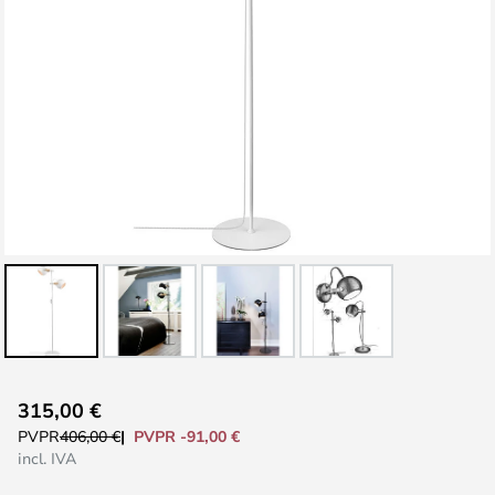
Saltar
315,00 €
al
PVPR -91,00 €
PVPR
406,00 €
comienzo
incl. IVA
de