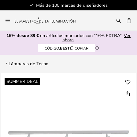
Más de 100 marcas de diseñadores
Ir
al
CAR
contenido
16% desde 89 €
en artículos marcados con “16% EXTRA”
Ver
ahora
CÓDIGO:
BEST
COPIAR
Lámparas de Techo
Saltar
SUMMER DEAL
al
final
de
la
galería
de
imágenes