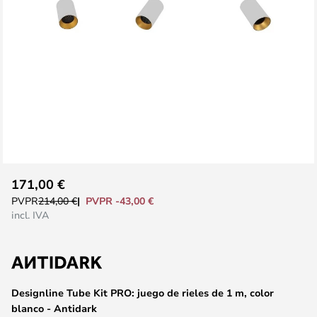
Saltar
171,00 €
al
PVPR -43,00 €
PVPR
214,00 €
comienzo
incl. IVA
de
la
galería
de
Designline Tube Kit PRO: juego de rieles de 1 m, color
imágenes
blanco - Antidark