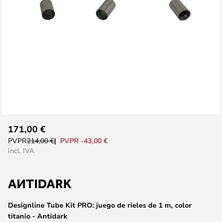
Saltar
171,00 €
al
PVPR -43,00 €
PVPR
214,00 €
comienzo
incl. IVA
de
la
galería
de
Designline Tube Kit PRO: juego de rieles de 1 m, color
imágenes
titanio - Antidark