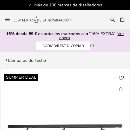
Más de 100 marcas de diseñadores
Ir
al
CAR
contenido
16% desde 89 €
en artículos marcados con “16% EXTRA”
Ver
ahora
CÓDIGO:
BEST
COPIAR
Lámparas de Techo
Saltar
SUMMER DEAL
al
final
de
la
galería
de
imágenes