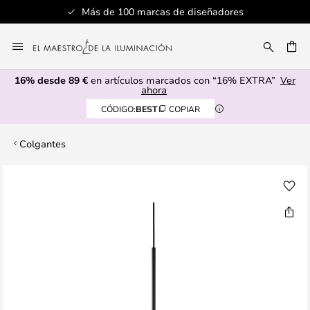
Más de 100 marcas de diseñadores
Ir
al
CAR
contenido
16% desde 89 €
en artículos marcados con “16% EXTRA”
Ver
ahora
CÓDIGO:
BEST
COPIAR
Colgantes
Saltar
al
final
de
la
galería
de
imágenes