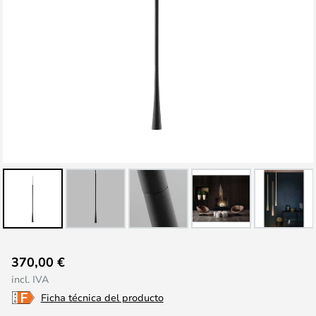
Saltar
370,00 €
al
incl. IVA
comienzo
Ficha técnica del producto
de