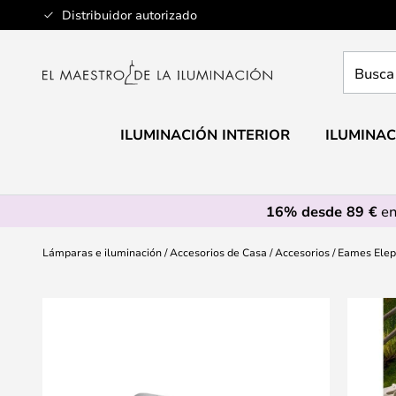
Ir
Distribuidor autorizado
al
contenido
Busca
aquí
tu
lámpar
ILUMINACIÓN INTERIOR
ILUMINAC
16% desde 89 €
en
Lámparas e iluminación
Accesorios de Casa
Accesorios
Eames Elep
Saltar
al
final
de