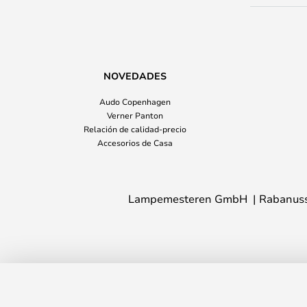
NOVEDADES
Audo Copenhagen
Verner Panton
Relación de calidad-precio
Accesorios de Casa
Lampemesteren GmbH
Rabanuss
Eames Elephant Small Deep Negro - V
Tiempo de entrega: 3 - 6 días laborables