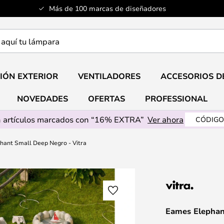
Más de 100 marcas de diseñadores
a
IÓN EXTERIOR
VENTILADORES
ACCESORIOS D
NOVEDADES
OFERTAS
PROFESSIONAL
 artículos marcados con “16% EXTRA”
Ver ahora
CÓDIGO
hant Small Deep Negro - Vitra
Eames Elephan