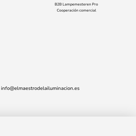
B2B Lampemesteren Pro
Cooperación comercial
info@elmaestrodelailuminacion.es
103,00 €
AÑADIR A LA CESTA