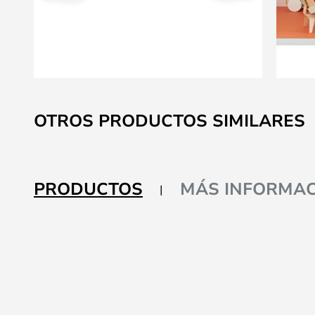
Saltar
al
OTROS PRODUCTOS SIMILARES
comienzo
de
la
galería
PRODUCTOS
MÁS INFORMAC
de
imágenes